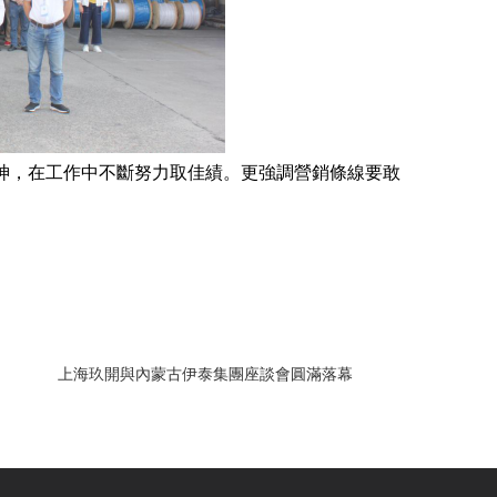
神，在工作中不斷努力取佳績。更強調營銷條線要敢
上海玖開與內蒙古伊泰集團座談會圓滿落幕