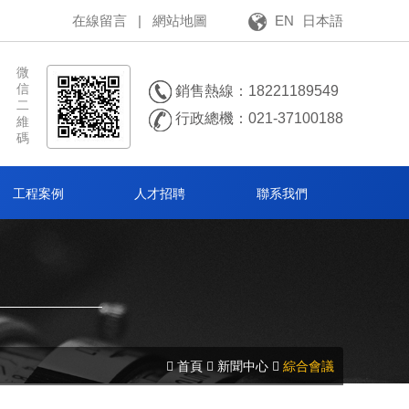
在線留言
|
網站地圖
EN
日本語
微
信
銷售熱線：18221189549
二
行政總機：021-37100188
維
碼
工程案例
人才招聘
聯系我們
首頁
新聞中心
綜合會議

