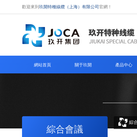
歡迎來到
玖開特種線纜（上海）有限公司
官網！
網站首頁
關于玖開
產品中心
綜
綜合會議