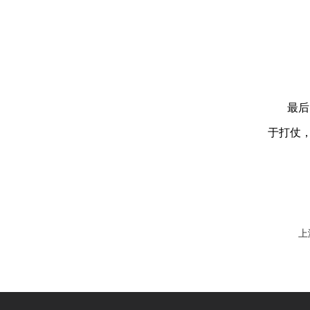
最后，
于打仗，
上