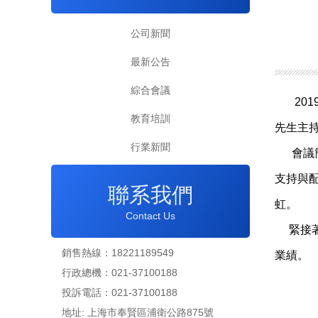
公司新聞
最新公告
綜合會議
2019
教育培訓
先生主
行業新聞
會議簡
支持與
聯系我們
虹。
Contact Us
緊接著
銷售熱線：18221189549
業績。
行政總機：021-37100188
投訴電話：021-37100188
地址: 上海市奉賢區浦衛公路875號