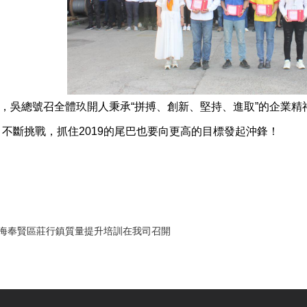
吳總號召全體玖開人秉承“拼搏、創新、堅持、進取”的企業精
不斷挑戰，抓住2019的尾巴也要向更高的目標發起沖鋒！
海奉賢區莊行鎮質量提升培訓在我司召開