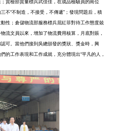
樣；質檢部質量標兵武佳佳，在成品檢驗員的崗位
三不“不制造，不接受，不傳遞”；發現問題后，積
主動性；倉儲物流部服務標兵屈紅菲對待工作態度兢
手物流文員以來，增加了物流費用核算，月底對賬，
和認可。當他們接到吳總頒發的獎狀、獎金時，興
們的工作表現和工作成就，充分體現出“平凡的人，