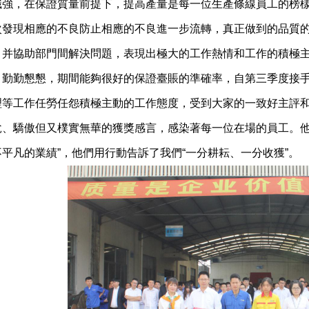
識強，在保證質量前提下，提高產量是每一位生產條線員工的榜
次發現相應的不良防止相應的不良進一步流轉，真正做到的品質的
，并協助部門間解決問題，表現出極大的工作熱情和工作的積極
，勤勤懇懇，期間能夠很好的保證臺賬的準確率，自第三季度接
理等工作任勞任怨積極主動的工作態度，受到大家的一致好主評
悅、驕傲但又樸實無華的獲獎感言，感染著每一位在場的員工。他
平凡的業績”，他們用行動告訴了我們“一分耕耘、一分收獲”。