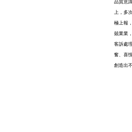
品質意
上，多
極上報
兢業業
客訴處
奮、喜
創造出不