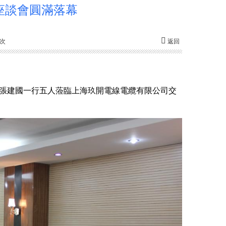
座談會圓滿落幕
1次
返回
張建國一行五人蒞臨上海玖開電線電纜有限公司交