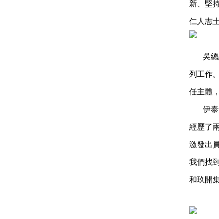
新、堅
仁人志
吳總
列工作
任主體
伊泰
經歷了
激發出
我們找
和玖開