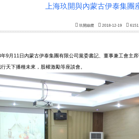
上海玖開與內蒙古伊泰集團
玖開線纜
2018-12-19
615
8
年
9
月
11
日內蒙古伊泰集團有限公司黨委書記、董事兼工會主席
誠行天下播種未來，股權激勵等座談會。