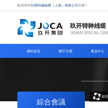
歡迎來到
玖開特種線纜（上海）有限公司
官網！
網站首頁
關于玖開
產品中心
綜
綜合會議