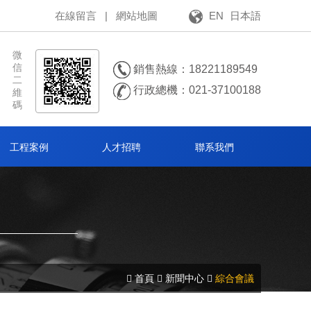
在線留言
|
網站地圖
EN
日本語
微
信
銷售熱線：18221189549
二
行政總機：021-37100188
維
碼
工程案例
人才招聘
聯系我們
首頁
新聞中心
綜合會議

