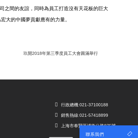
司之間的友誼，同時為員工打造沒有天花板的巨大
為宏大的中國夢貢獻應有的力量。
玖開2018年第三季度員工大會圓滿舉行
行政總機:021-37100188
銷售熱線:021-57418899
上海市奉賢區浦衛公路875號
聯系我們