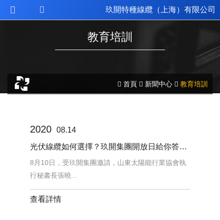
玖開特種線纜（上海）有限公司
教育培訓
首頁
新聞中心
教育培訓


2020
08.14
光伏線纜如何選擇？玖開集團開放日給你答案！
8月10日，受玖開集團邀請，山東太陽能行業協會執
行秘書長張曉...
查看詳情