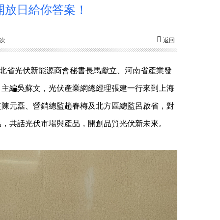
開放日給你答案！
1次
返回
河北省光伏新能源商會秘書長馬獻立、河南省產業發
，主編吳蘇文，光伏產業網總經理張建一行來到上海
監陳元磊、營銷總監趙春梅及北方區總監呂啟省，對
點，共話光伏市場與產品，開創品質光伏新未來。