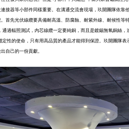
伏連接器等小部件同樣重要。在溝通交流會現場，玖開團隊依靠他
纜。首先光伏線纜要具備耐高溫、防腐蝕、耐紫外線、耐候性等特
料，通過輻照測試，內芯線纜一定要純銅，而且是鍍錫無氧銅絲，
”穩定性的使命，只有用高品質的產品才能得到保證。玖開團隊表
做出自己的一份貢獻。