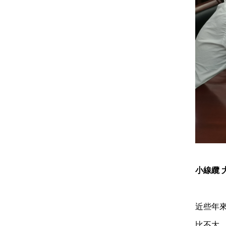
小線纜 
近些年
比不大