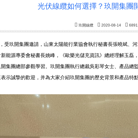
光伏線纜如何選擇？玖開集團
玖開線纜
2020-08-14
689
0日，受玖開集團邀請，山東太陽能行業協會執行秘書長張曉斌、
會新能源專委會秘書長姚峰，《歐樂光儲充資訊》總經理解玉磊
玖開集團總部參觀學習。玖開集團執行總裁吳彩琴女士、產品總
來表示誠摯的歡迎，并為大家介紹玖開集團的歷史背景和產品特