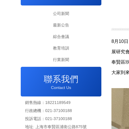
公司新聞
最新公告
綜合會議
8月1
教育培訓
展研究
行業新聞
奉賢區
大家到
聯系我們
Contact Us
銷售熱線：18221189549
行政總機：021-37100188
投訴電話：021-37100188
地址: 上海市奉賢區浦衛公路875號