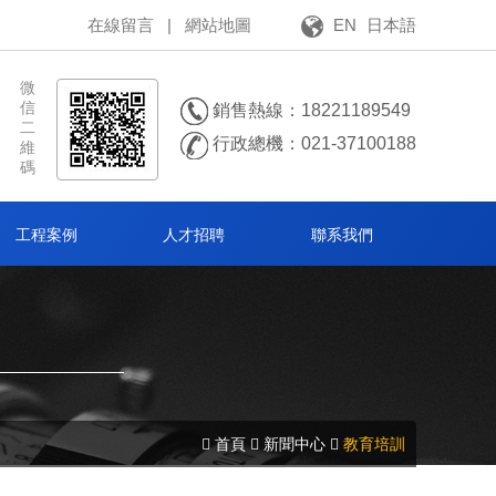
在線留言
|
網站地圖
EN
日本語
微
信
銷售熱線：18221189549
二
行政總機：021-37100188
維
碼
工程案例
人才招聘
聯系我們
首頁
新聞中心
教育培訓

