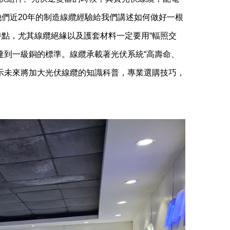
們近20年的制造線纜經驗給我們講述如何做好一根
點，尤其線纜絕緣以及護套材料一定要用“輻照交
達到一級銅的標準。線纜承載著光伏系統“高壽命、
示未來將加大光伏線纜的知識科普，專業選購技巧，