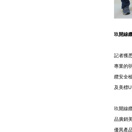
玖開線纜
記者獲
專業的
纜安全
及美標
玖開線
品廣銷
優異產