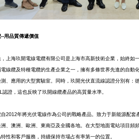
--用品質傳遞價值
悉，上海玖開電線電纜有限公司是上海市高新技術企業，始終如
弱電線纜及特種電纜的生產企業之一，擁有多條世界先進的自動
檢測、應用的大型實驗室。同時，玖開光伏直流線認證分別有：德國
UL認證，這也反映了玖開線纜產品的高質量水準。
纜自2012年將光伏電線作為公司的戰略產品。致力于新能源配
美洲、澳洲、歐洲、東南亞及全國各地。在大型地面電站項目頻
品特性和客戶服務，持續保持市場占有率第一的位置。