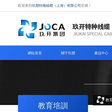
歡迎來到
玖開特種線纜（上海）有限公司
官網！
網站首頁
關于玖開
產品中心
教
教育培訓