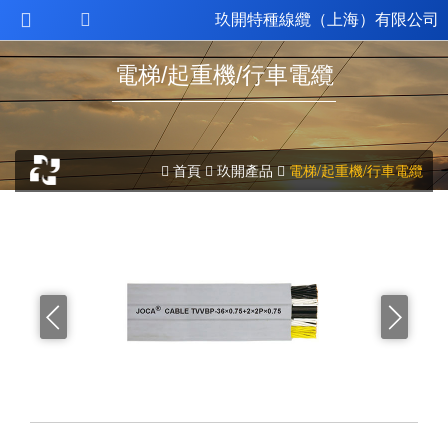
玖開特種線纜（上海）有限公司
電梯/起重機/行車電纜
首頁
玖開產品
電梯/起重機/行車電纜

