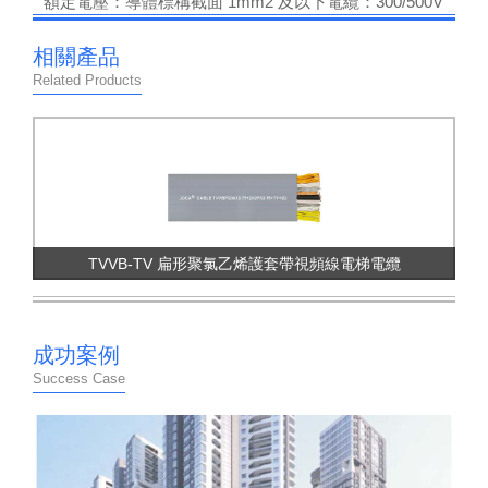
額定電壓：導體標稱截面 1mm2 及以下電纜：300/500V
測試電壓：
相關產品
額定電壓，絕緣厚度：1500V；
Related Products
成品測試：2000V；
額定電壓 450/750V 絕緣厚度＞ 0.6mm：2500V；
成品測試：2500
最小彎曲半徑：
電纜敷設安裝允許彎曲半徑應不小于電纜小邊的 6 倍。
靜態曲撓實驗：符合 GB/T 5023.2 的 3.5 規定
TVVB-TV 扁形聚氯乙烯護套帶視頻線電梯電纜
溫度范圍：-15 至 +70℃ -15 to 70℃
阻燃測試：通過 GB/T 18380.1-2001 實驗 Pass GB/T
18380, 1-2001
成功案例
Success Case
復合型電梯電纜 應用范圍：
適用于電梯內部作隨行懸掛自由懸掛長度不超過 80
米，及移動速度不超過 4 米 / 秒電纜，也可作為升降機