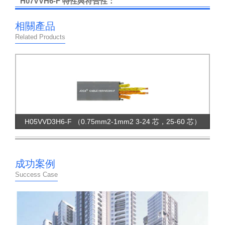
H07VVH6-F 特性與符合性：
特性：優異的耐曲撓性；
相關產品
良好的耐油性、耐寒性、耐潮性
Related Products
優異的耐磨性、承受較大的機械應力
符合認證：RoHS CE
H07VVH6-F 技術參數：
額定電壓：450/750V
測試電壓：絕緣厚度≤ 0.6:1500V，絕緣厚度＞
H05VVD3H6-F （0.75mm2-1mm2 3-24 芯，25-60 芯）
0.6:2500V，
成品測試：2500V
最小彎曲半徑
成功案例
電纜敷設安裝允許彎曲半徑應不小于電纜小邊的 6 倍。
Success Case
溫度范圍：-15 至 +70℃
阻燃測試：通過 VDE0472 804 部分 B 類實驗和
IEC332-1