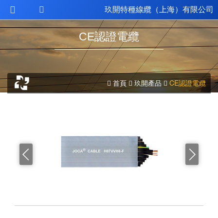
玖開特種線纜（上海）有限公司
CE認證電纜
首頁
玖開產品
CE認證電纜

