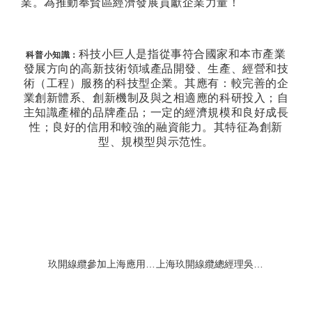
業。為推動奉賢區經濟發展貢獻企業力量！
科技小巨人是指從事符合國家和本市產業
科普小知識：
發展方向的高新技術領域產品開發、生產、經營和技
術（工程）服務的科技型企業。其應有：較完善的企
業創新體系、創新機制及與之相適應的科研投入；自
主知識產權的品牌產品；一定的經濟規模和良好成長
性；良好的信用和較強的融資能力。其特征為創新
型、規模型與示范性。
玖開線纜參加上海應用技術大學校長訪企拓崗活動
上海玖開線纜總經理吳彩琴當選奉賢區工商聯副主席